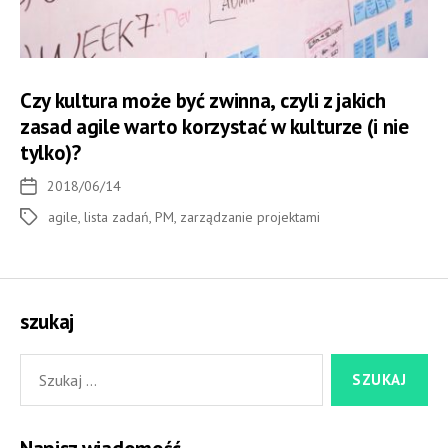
Czy kul­tura może być zwinna, czyli z jakich
zasad agile warto korzy­stać w kul­tu­rze (i nie
tylko)?
2018/06/14
Data
wpisu
agile
,
lista zadań
,
PM
,
zarządzanie projektami
Tagi
szukaj
Szukaj: