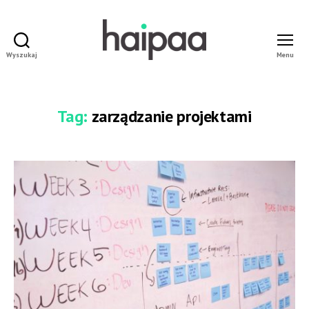
Wyszukaj
Menu
haipaa
Dominik
Pokornowski
Tag:
zarządzanie projektami