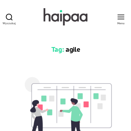
Wyszukaj
Menu
haipaa
Dominik
Pokornowski
Tag:
agile