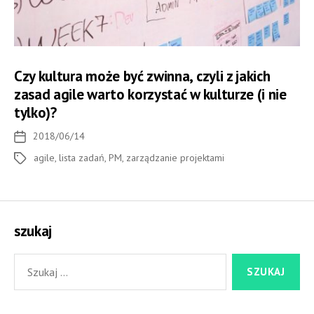
Czy kul­tura może być zwinna, czyli z jakich
zasad agile warto korzy­stać w kul­tu­rze (i nie
tylko)?
2018/06/14
Data
wpisu
agile
,
lista zadań
,
PM
,
zarządzanie projektami
Tagi
szukaj
Szukaj: