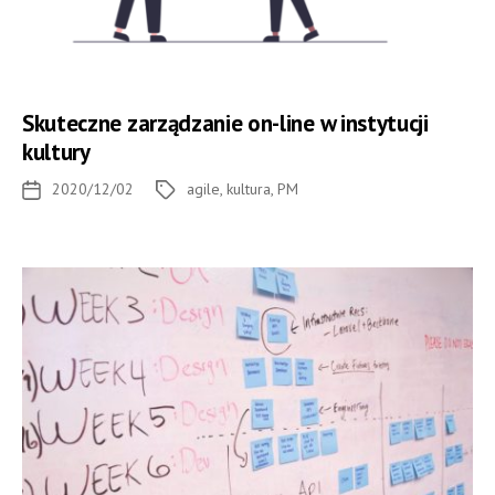
Skuteczne zarządzanie on-line w instytucji
kultury
2020/12/02
agile
,
kultura
,
PM
Data
Tagi
wpisu