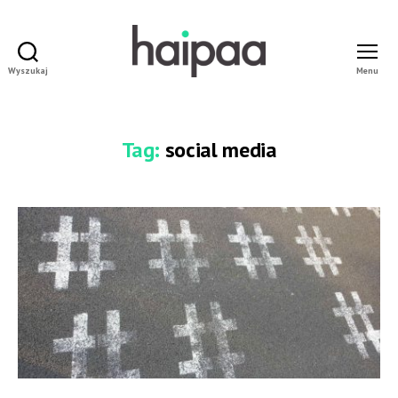
Wyszukaj
Menu
haipaa
Dominik
Pokornowski
Tag:
social media